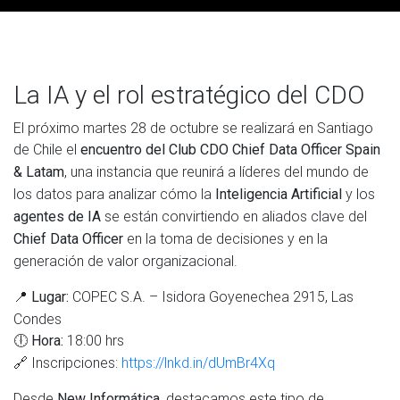
La IA y el rol estratégico del CDO
El próximo martes 28 de octubre se realizará en Santiago
de Chile el
encuentro del Club CDO Chief Data Officer Spain
, una instancia que reunirá a líderes del mundo de
& Latam
los datos para analizar cómo la
y los
Inteligencia Artificial
se están convirtiendo en aliados clave del
agentes de IA
en la toma de decisiones y en la
Chief Data Officer
generación de valor organizacional.
📍
COPEC S.A. – Isidora Goyenechea 2915, Las
Lugar:
Condes
🕕
18:00 hrs
Hora:
🔗 Inscripciones:
https://lnkd.in/dUmBr4Xq
Desde
, destacamos este tipo de
New Informática