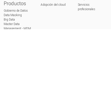
Productos
Adopción del cloud
Servicios
profesionales
Gobierno de Datos
Data Masking
Big Data
Master Data
Management - MDM
Data Quality
Integración
Data Catalog
Redes Sociales
Suscríbete a nuestro boletín