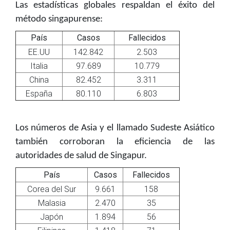
Las estadísticas globales respaldan el éxito del
método singapurense:
País
Casos
Fallecidos
EE.UU
142.842
2.503
Italia
97.689
10.779
China
82.452
3.311
España
80.110
6.803
Los números de Asia y el llamado Sudeste Asiático
también corroboran la eficiencia de las
autoridades de salud de Singapur.
País
Casos
Fallecidos
Corea del Sur
9.661
158
Malasia
2.470
35
Japón
1.894
56